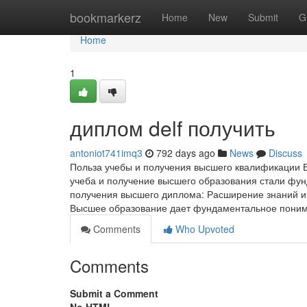
Home
bookmarkerz
Home
New
Submit
G
Home
1
диплом delf получить
antoniot741imq3
792 days ago
News
Discuss
Польза учебы и получения высшего квалификации 
учеба и получение высшего образования стали фу
получения высшего диплома: Расширение знаний и 
Высшее образование дает фундаментальное пони
Comments
Who Upvoted
Comments
Submit a Comment