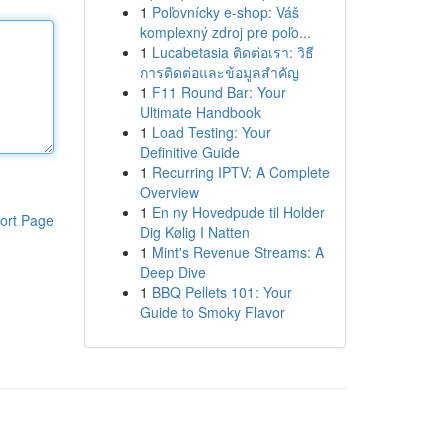
1
Poľovnícky e-shop: Váš
komplexný zdroj pre poľo...
1
Lucabetasia ติดต่อเรา: วิธี
การติดต่อและข้อมูลสำคัญ
1
F11 Round Bar: Your
Ultimate Handbook
1
Load Testing: Your
Definitive Guide
1
Recurring IPTV: A Complete
Overview
1
En ny Hovedpude til Holder
ort Page
Dig Kølig I Natten
1
Mint's Revenue Streams: A
Deep Dive
1
BBQ Pellets 101: Your
Guide to Smoky Flavor