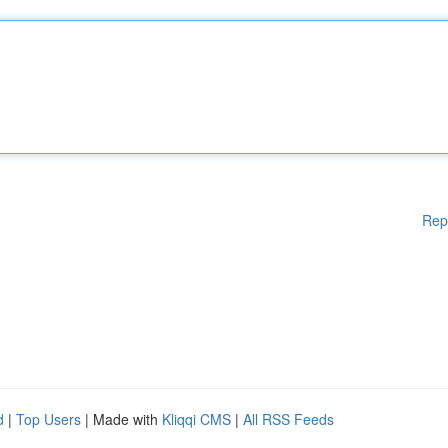
Rep
d
|
Top Users
| Made with
Kliqqi CMS
|
All RSS Feeds