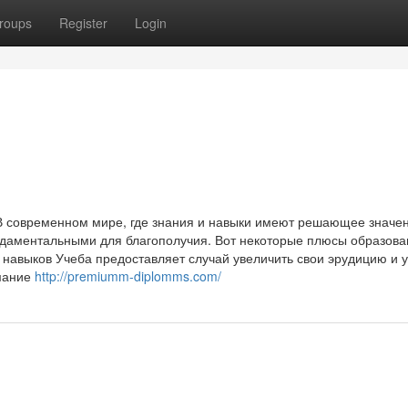
roups
Register
Login
В современном мире, где знания и навыки имеют решающее значен
ндаментальными для благополучия. Вот некоторые плюсы образова
навыков Учеба предоставляет случай увеличить свои эрудицию и 
мание
http://premiumm-diplomms.com/