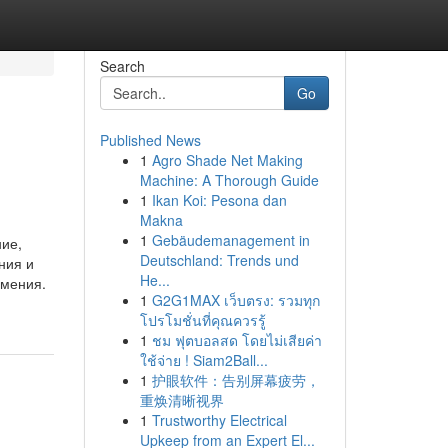
Search
Go
Published News
1
Agro Shade Net Making
Machine: A Thorough Guide
1
Ikan Koi: Pesona dan
Makna
1
Gebäudemanagement in
ие,
Deutschland: Trends und
ния и
He...
умения.
1
G2G1MAX เว็บตรง: รวมทุก
โปรโมชั่นที่คุณควรรู้
1
ชม ฟุตบอลสด โดยไม่เสียค่า
ใช้จ่าย ! Siam2Ball...
1
护眼软件：告别屏幕疲劳，
重焕清晰视界
1
Trustworthy Electrical
Upkeep from an Expert El...