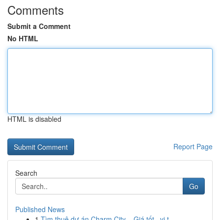
Comments
Submit a Comment
No HTML
HTML is disabled
Report Page
Search
Go
Published News
1
Tìm thuê dự án Charm City – Giá tốt , vị t...