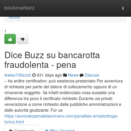
Home
bookmarkerz
Togg
navi
Home
1
Dice Buzz su bancarotta
fraudolenta - pena
lewisx739zzx5
631 days ago
News
Discuss
– ha ardire certificativo: può esistenza presentato Per avventura
di richiesta per parte del datore di collocamento oppure di un
rimanente soggetto. Va infatti evidenziato cosa sussiste una
differenza tra poco il certificato richiesto Durante usi privati
venerazione a come richiesto dalle pubbliche amministrazioni e
dalle autorità giudiziarie: For us
https://avvocatopenalistaromano.com/penalista-arrestodroga-
torino.html
Comments
Who Upvoted