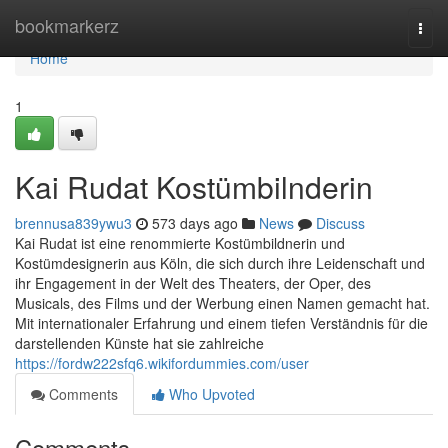
Home
bookmarkerz
Togg
navi
Home
1
Kai Rudat Kostümbilnderin
brennusa839ywu3
573 days ago
News
Discuss
Kai Rudat ist eine renommierte Kostümbildnerin und
Kostümdesignerin aus Köln, die sich durch ihre Leidenschaft und
ihr Engagement in der Welt des Theaters, der Oper, des
Musicals, des Films und der Werbung einen Namen gemacht hat.
Mit internationaler Erfahrung und einem tiefen Verständnis für die
darstellenden Künste hat sie zahlreiche
https://fordw222sfq6.wikifordummies.com/user
Comments
Who Upvoted
Comments