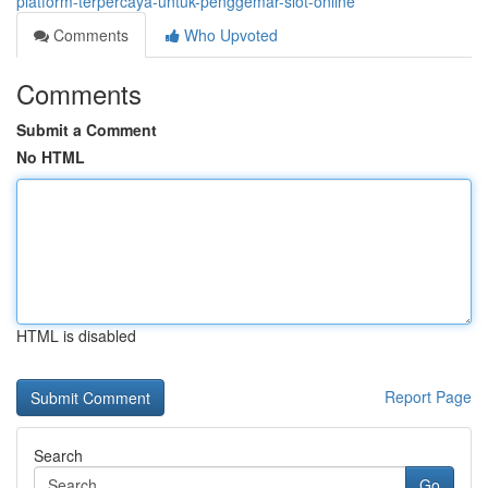
platform-terpercaya-untuk-penggemar-slot-online
Comments
Who Upvoted
Comments
Submit a Comment
No HTML
HTML is disabled
Report Page
Search
Go