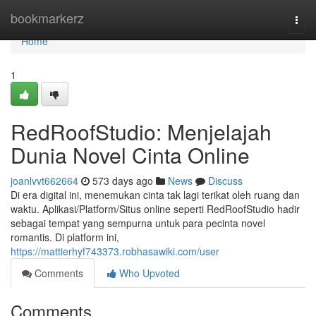
Home
bookmarkerz
Togg
navi
Home
1
RedRoofStudio: Menjelajah
Dunia Novel Cinta Online
joanlvvt662664
573 days ago
News
Discuss
Di era digital ini, menemukan cinta tak lagi terikat oleh ruang dan
waktu. Aplikasi/Platform/Situs online seperti RedRoofStudio hadir
sebagai tempat yang sempurna untuk para pecinta novel
romantis. Di platform ini,
https://mattierhyf743373.robhasawiki.com/user
Comments
Who Upvoted
Comments