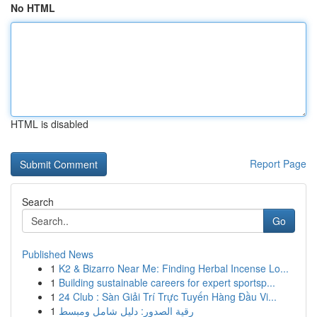
No HTML
HTML is disabled
Report Page
Search
Go
Published News
1
K2 & Bizarro Near Me: Finding Herbal Incense Lo...
1
Building sustainable careers for expert sportsp...
1
24 Club : Sàn Giải Trí Trực Tuyến Hàng Đầu Vi...
1
رقية الصدور: دليل شامل ومبسط