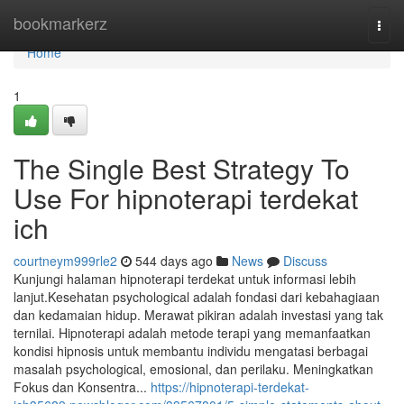
Home
bookmarkerz
Togg
navi
Home
1
The Single Best Strategy To
Use For hipnoterapi terdekat
ich
courtneym999rle2
544 days ago
News
Discuss
Kunjungi halaman hipnoterapi terdekat untuk informasi lebih
lanjut.Kesehatan psychological adalah fondasi dari kebahagiaan
dan kedamaian hidup. Merawat pikiran adalah investasi yang tak
ternilai. Hipnoterapi adalah metode terapi yang memanfaatkan
kondisi hipnosis untuk membantu individu mengatasi berbagai
masalah psychological, emosional, dan perilaku. Meningkatkan
Fokus dan Konsentra...
https://hipnoterapi-terdekat-