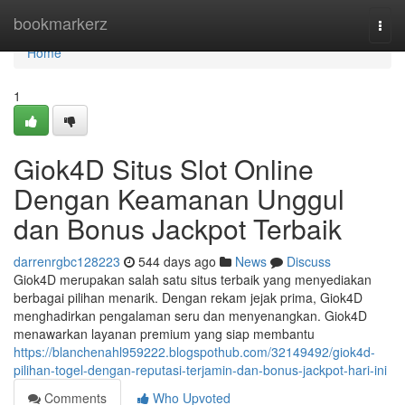
Home
bookmarkerz
Togg
navi
Home
1
Giok4D Situs Slot Online
Dengan Keamanan Unggul
dan Bonus Jackpot Terbaik
darrenrgbc128223
544 days ago
News
Discuss
Giok4D merupakan salah satu situs terbaik yang menyediakan
berbagai pilihan menarik. Dengan rekam jejak prima, Giok4D
menghadirkan pengalaman seru dan menyenangkan. Giok4D
menawarkan layanan premium yang siap membantu
https://blanchenahl959222.blogspothub.com/32149492/giok4d-
pilihan-togel-dengan-reputasi-terjamin-dan-bonus-jackpot-hari-ini
Comments
Who Upvoted