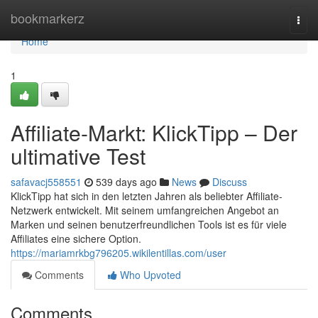
Home
bookmarkerz
Togg
navi
Home
1
Affiliate-Markt: KlickTipp – Der
ultimative Test
safavacj558551
539 days ago
News
Discuss
KlickTipp hat sich in den letzten Jahren als beliebter Affiliate-
Netzwerk entwickelt. Mit seinem umfangreichen Angebot an
Marken und seinen benutzerfreundlichen Tools ist es für viele
Affiliates eine sichere Option.
https://mariamrkbg796205.wikilentillas.com/user
Comments
Who Upvoted
Comments