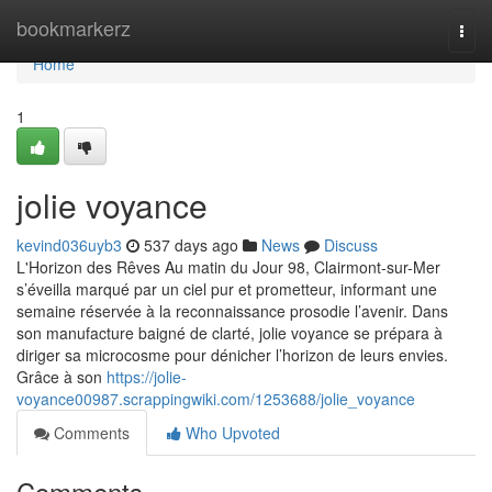
Home
bookmarkerz
Togg
navi
Home
1
jolie voyance
kevind036uyb3
537 days ago
News
Discuss
L'Horizon des Rêves Au matin du Jour 98, Clairmont-sur-Mer
s’éveilla marqué par un ciel pur et prometteur, informant une
semaine réservée à la reconnaissance prosodie l’avenir. Dans
son manufacture baigné de clarté, jolie voyance se prépara à
diriger sa microcosme pour dénicher l’horizon de leurs envies.
Grâce à son
https://jolie-
voyance00987.scrappingwiki.com/1253688/jolie_voyance
Comments
Who Upvoted
Comments