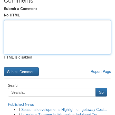
Submit a Comment
No HTML
HTML is disabled
Report Page
Search
Go
Published News
1
Seasonal developments Highlight on getaway Cost...
1
Luxurious Therapy in this region: Indulgent Tra...