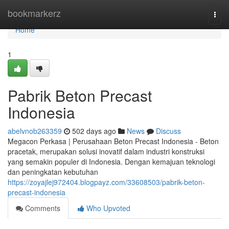
Home
bookmarkerz
Togg
navi
Home
1
Pabrik Beton Precast
Indonesia
abelvnob263359
502 days ago
News
Discuss
Megacon Perkasa | Perusahaan Beton Precast Indonesia - Beton
pracetak, merupakan solusi inovatif dalam industri konstruksi
yang semakin populer di Indonesia. Dengan kemajuan teknologi
dan peningkatan kebutuhan
https://zoyajlej972404.blogpayz.com/33608503/pabrik-beton-
precast-indonesia
Comments
Who Upvoted