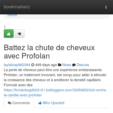
Home
bookmarkerz
Togg
navi
Home
1
Battez la chute de cheveux
avec Profolan
laylafoap982284
499 days ago
News
Discuss
La perte de cheveux peut être une expérience embarassante.
Profolan, un traitement innovant, est conçu pour aider à stimuler
la croissance des cheveux et à améliorer la densité capillaire.
Formulé avec des
https://finnianbvgd023121.bcbloggers.com/33059652/lutt-contre-
la-calvitie-avec-profolan
Comments
Who Upvoted