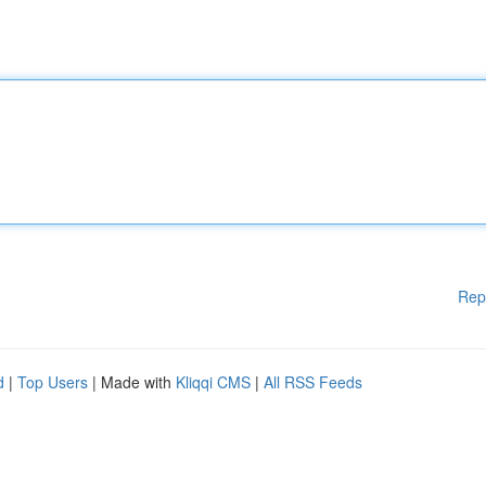
Rep
d
|
Top Users
| Made with
Kliqqi CMS
|
All RSS Feeds