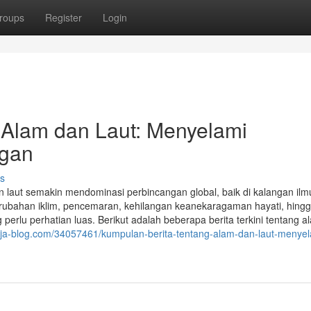
roups
Register
Login
 Alam dan Laut: Menyelami
ngan
s
an laut semakin mendominasi perbincangan global, baik di kalangan il
ubahan iklim, pencemaran, kehilangan keanekaragaman hayati, hing
 perlu perhatian luas. Berikut adalah beberapa berita terkini tentang 
4.ja-blog.com/34057461/kumpulan-berita-tentang-alam-dan-laut-menyel