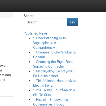
Search
Go
Published News
1
Understanding Miss
Vaginoplasty: A
Comprehensiv...
1
Cheapest Stoker's tobacco
Canada
1
Choosing the Right Road
muwan,
Surfacing Contractor
ga
1
Mecidiyeköy Escort yeni :
alam dan
En Harika eskort ...
ami-
1
This Ultimate Handbook to
Electric Ink E...
1
เทคนิค หมุน เกมสล็อต ผ่าน
เว็บ ให้ มีเงิน
1
Hisowin: Empowering
Communities Through