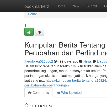
Home
bookmarkerz
Home
New
Submit
G
Home
1
Kumpulan Berita Tentang
Perubahan dan Perlindu
theodoreq023gdc2
499 days ago
News
Discus
Dalam beberapa tahun terakhir, isu-isu terkait alam d
pemerhati lingkungan, maupun masyarakat umum. Per
perlindungan ekosistem laut menjadi topik hangat yang
laut yang m...
https://kumpulan-berita-tentang-a2582
perubahan-dan-perlindungan
Comments
Who Upvoted
Comments