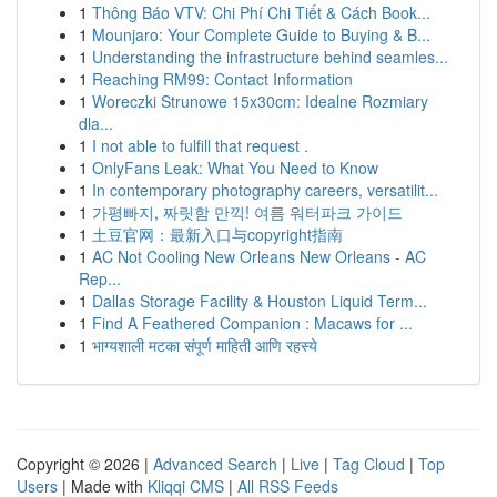
1
Thông Báo VTV: Chi Phí Chi Tiết & Cách Book...
1
Mounjaro: Your Complete Guide to Buying & B...
1
Understanding the infrastructure behind seamles...
1
Reaching RM99: Contact Information
1
Woreczki Strunowe 15x30cm: Idealne Rozmiary
dla...
1
I not able to fulfill that request .
1
OnlyFans Leak: What You Need to Know
1
In contemporary photography careers, versatilit...
1
가평빠지, 짜릿함 만끽! 여름 워터파크 가이드
1
土豆官网：最新入口与copyright指南
1
AC Not Cooling New Orleans New Orleans - AC
Rep...
1
Dallas Storage Facility & Houston Liquid Term...
1
Find A Feathered Companion : Macaws for ...
1
भाग्यशाली मटका संपूर्ण माहिती आणि रहस्ये
Copyright © 2026 |
Advanced Search
|
Live
|
Tag Cloud
|
Top
Users
| Made with
Kliqqi CMS
|
All RSS Feeds