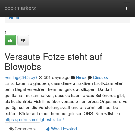
Home
bookmarkerz
Togg
navi
Home
1
Versaute Fotze steht auf
Blowjobs
jenningsj345zoy9
501 days ago
News
Discuss
Es ist kaum zu glauben, dass diese attraktiven Erotikdarsteller
beim Begatten extrem hemmungslos ausflippen. Da darf
gentleman nur anmerken, dass es kaum etwas Schöneres gibt,
als kostenfreie Fickfilme über versaute numerous Orgasmen. Es
genügt schon die Vorstellungskraft und unvermittelt hast Du
extrem Böcke auf einen hemmungslosen ONS. Nun willst Du
https://pornos.cc/highest-rated/
Comments
Who Upvoted