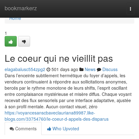
Home
bookmarkerz
Togg
navi
Home
1
Le coeur qui ne vieillit pas
elagabalusc554zpg2
501 days ago
News
Discuss
Dans l’enceinte subtilement hermétique du foyer d’appels, les
vendeurs continuaient à répondre aux sollicitations anonymes,
bercés par le rythme monotone de leurs shifts, l’esprit oscillant
entre complaisance mystérieuse et misère diffus. Chaque voyant
recevait des flux sensoriels par une interface adaptative, ajustée
à son profil mentale. Aucun contact visuel, zéro
https://voyancesanscbaveclauriana89987.like-
blogs.com/33754760/le-coeur-d-appels-des-disparus
Comments
Who Upvoted