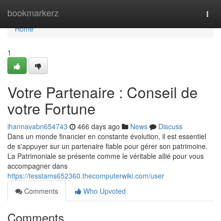
Home
bookmarkerz
Togg
navi
Home
1
Votre Partenaire : Conseil de
votre Fortune
ihannavabn654743
466 days ago
News
Discuss
Dans un monde financier en constante évolution, il est essentiel
de s'appuyer sur un partenaire fiable pour gérer son patrimoine.
La Patrimoniale se présente comme le véritable allié pour vous
accompagner dans
https://tesstams652360.thecomputerwiki.com/user
Comments
Who Upvoted
Comments