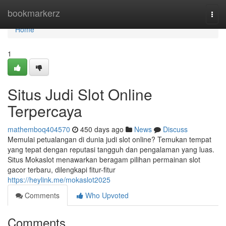
Home
bookmarkerz
Togg
navi
Home
1
Situs Judi Slot Online
Terpercaya
mathemboq404570
450 days ago
News
Discuss
Memulai petualangan di dunia judi slot online? Temukan tempat
yang tepat dengan reputasi tangguh dan pengalaman yang luas.
Situs Mokaslot menawarkan beragam pilihan permainan slot
gacor terbaru, dilengkapi fitur-fitur
https://heylink.me/mokaslot2025
Comments
Who Upvoted
Comments