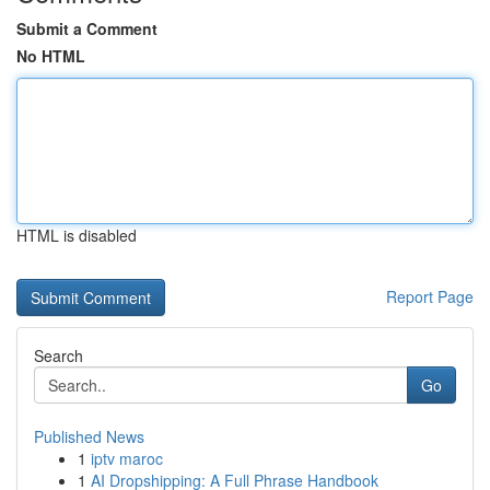
Submit a Comment
No HTML
HTML is disabled
Report Page
Search
Go
Published News
1
iptv maroc
1
AI Dropshipping: A Full Phrase Handbook