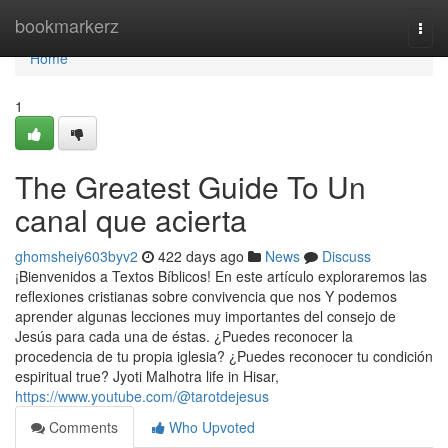
Home
bookmarkerz
Togg
navi
Home
1
The Greatest Guide To Un
canal que acierta
ghomsheiy603byv2
422 days ago
News
Discuss
¡Bienvenidos a Textos Bíblicos! En este artículo exploraremos las
reflexiones cristianas sobre convivencia que nos Y podemos
aprender algunas lecciones muy importantes del consejo de
Jesús para cada una de éstas. ¿Puedes reconocer la
procedencia de tu propia iglesia? ¿Puedes reconocer tu condición
espiritual true? Jyoti Malhotra life in Hisar,
https://www.youtube.com/@tarotdejesus
Comments
Who Upvoted