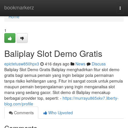
Home
bookmarkerz
Togg
navi
Home
1
Baliplay Slot Demo Gratis
epictetusw850hpx3
416 days ago
News
Discuss
Baliplay Slot Demo Gratis Baliplay menghadirkan fitur slot demo
gratis bagi semua pemain yang ingin belajar pola permainan
tanpa risiko kehilangan uang. Fitur ini sangat cocok untuk pemula
maupun pemain berpengalaman yang ingin menganalisa slot
mana yang sedang gacor. Slot demo di Baliplay mencakup
berbagai provider top, seperti: -
https://murrayu865xkv7.liberty-
blog.com/profile
Comments
Who Upvoted
Comments