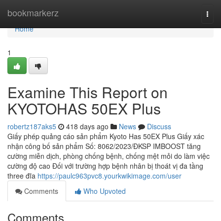
Home
bookmarkerz
Togg
navi
Home
1
Examine This Report on
KYOTOHAS 50EX Plus
robertz187aks5
418 days ago
News
Discuss
Giấy phép quảng cáo sản phẩm Kyoto Has 50EX Plus Giấy xác
nhận công bố sản phẩm Số: 8062/2023/ĐKSP IMBOOST tăng
cường miễn dịch, phòng chống bệnh, chống mệt mỏi do làm việc
cường độ cao Đối với trường hợp bệnh nhân bị thoát vị đa tầng
three đĩa
https://paulc963pvc8.yourkwikimage.com/user
Comments
Who Upvoted
Comments