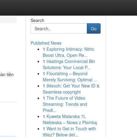
Search
Go
Published News
1
Exploring Intimacy: Nitric
Boost Ultra, Open Re...
1
Hastings Commercial Bin
Solutions: Your Local P...
1
Flourishing – Beyond
àn tiền
Merely Surviving: Optimal ...
1
99exch: Get Your New ID &
Seamless copyright
1
The Future of Video
Streaming: Trends and
Predi...
1
Kuweta Malarska 7L
Niebieska – Nowa z Plombą
1
Want to Get in Touch with
99ez? Below det...