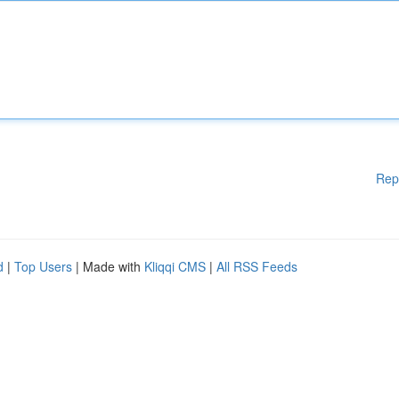
Rep
d
|
Top Users
| Made with
Kliqqi CMS
|
All RSS Feeds