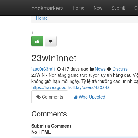
Home
bookmarkerz
Home
New
Submit
G
Home
1
23wininnet
jase0r63rai1
417 days ago
News
Discuss
23WIN - Nền tảng game trực tuyến uy tín hàng đầu Vi
không giới hạn mỗi ngày. Tỷ lệ trả thưởng cao, minh b
https://haveagood.holiday/users/420242
Comments
Who Upvoted
Comments
Submit a Comment
No HTML