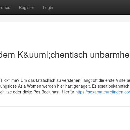
roups
Register
Login
f dem K&uuml;chentisch unbarmhe
 Fickfilme? Um das tatsächlich zu verstehen, langt oft die erste Visite a
gslose Asia Women werden hier hart genagelt. Es spielt bekanntlich
chlitze oder dicke Pos Bock hast. Hierfür
https://sexamateurefinden.co