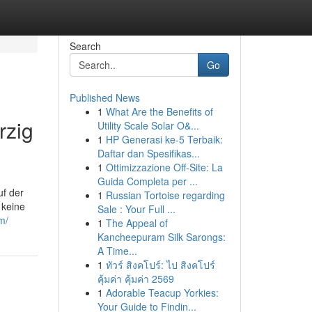
Search
Go
Published News
1
What Are the Benefits of
rzig
Utility Scale Solar O&...
1
HP Generasi ke-5 Terbaik:
Daftar dan Spesifikas...
1
Ottimizzazione Off-Site: La
Guida Completa per ...
uf der
1
Russian Tortoise regarding
 keine
Sale : Your Full ...
m/
1
The Appeal of
Kancheepuram Silk Sarongs:
A Time...
1
ทัวร์ สิงคโปร์: ไป สิงคโปร์
คุ้มค่า คุ้มค่า 2569
1
Adorable Teacup Yorkies:
Your Guide to Findin...