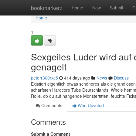
Home
bookmarkerz
Home
New
Submit
G
Home
1
Sexgeiles Luder wird au
genagelt
peterr360rxc5
414 days ago
News
Discuss
Existiert eigentlich etwas schöneres als die grandiosen
schärfsten Hardcore Tube Deutschlands. Whole hemmun
Rolle, ob du auf hängende Monstertitten, feuchte Ficks
Comments
Who Upvoted
Comments
Submit a Comment