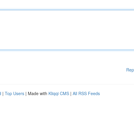
Rep
d
|
Top Users
| Made with
Kliqqi CMS
|
All RSS Feeds