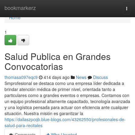
Home
bookmarkerz
Togg
navi
Home
1
Salud Publica en Grandes
Convocatorias
thomasa097eqc9
414 days ago
News
Discuss
Smprofesional se destaca como una empresa líder dedicada a
brindar atención médica de primer nivel, orientada tanto a
particulares como a grandes eventos o empresas. Contamos con
un equipo profesional altamente capacitado, tecnología avanzada
y una logística pensada para actuar con eficiencia ante cualquier
situación. Nuestra misión es garantizar la
https://dallaszpcqb.blue-blogs.com/43262550/profesionales-de-
salud-para-recitales
Comments
Who Upvoted