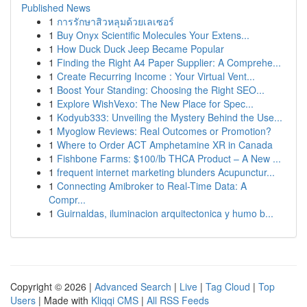
Published News
1
การรักษาสิวหลุมด้วยเลเซอร์
1
Buy Onyx Scientific Molecules Your Extens...
1
How Duck Duck Jeep Became Popular
1
Finding the Right A4 Paper Supplier: A Comprehe...
1
Create Recurring Income : Your Virtual Vent...
1
Boost Your Standing: Choosing the Right SEO...
1
Explore WishVexo: The New Place for Spec...
1
Kodyub333: Unveiling the Mystery Behind the Use...
1
Myoglow Reviews: Real Outcomes or Promotion?
1
Where to Order ACT Amphetamine XR in Canada
1
Fishbone Farms: $100/lb THCA Product – A New ...
1
frequent internet marketing blunders Acupunctur...
1
Connecting Amibroker to Real-Time Data: A
Compr...
1
Guirnaldas, iluminacion arquitectonica y humo b...
Copyright © 2026 |
Advanced Search
|
Live
|
Tag Cloud
|
Top
Users
| Made with
Kliqqi CMS
|
All RSS Feeds