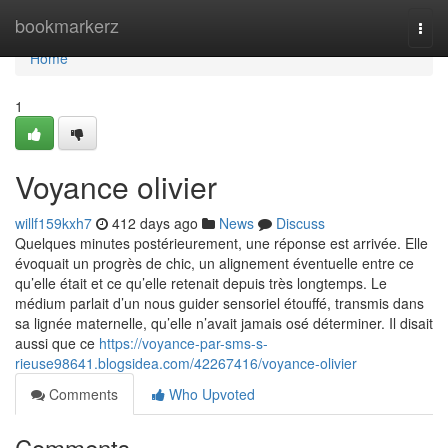
Home
bookmarkerz
Togg
navi
Home
1
Voyance olivier
willf159kxh7
412 days ago
News
Discuss
Quelques minutes postérieurement, une réponse est arrivée. Elle
évoquait un progrès de chic, un alignement éventuelle entre ce
qu’elle était et ce qu’elle retenait depuis très longtemps. Le
médium parlait d’un nous guider sensoriel étouffé, transmis dans
sa lignée maternelle, qu’elle n’avait jamais osé déterminer. Il disait
aussi que ce
https://voyance-par-sms-s-
rieuse98641.blogsidea.com/42267416/voyance-olivier
Comments
Who Upvoted
Comments