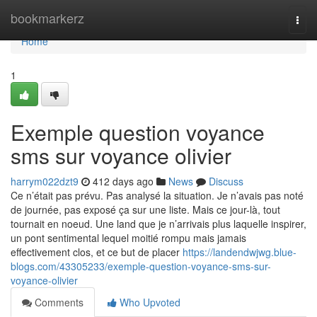
Home
bookmarkerz
Togg
navi
Home
1
Exemple question voyance
sms sur voyance olivier
harrym022dzt9
412 days ago
News
Discuss
Ce n’était pas prévu. Pas analysé la situation. Je n’avais pas noté
de journée, pas exposé ça sur une liste. Mais ce jour-là, tout
tournait en noeud. Une land que je n’arrivais plus laquelle inspirer,
un pont sentimental lequel moitié rompu mais jamais
effectivement clos, et ce but de placer
https://landendwjwg.blue-
blogs.com/43305233/exemple-question-voyance-sms-sur-
voyance-olivier
Comments
Who Upvoted