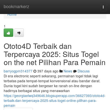
Home
bookmarkerz
Togg
navi
Home
1
Ototo4D Terbaik dan
Terpercaya 2025: Situs Togel
on the net Pilihan Para Pemain
barryogpm314377
397 days ago
News
Discuss
Di era electronic seperti sekarang, permainan togel tidak lagi
terbatas pada tempat-tempat konvensional atau bandar darat.
Dunia togel kini sudah bergeser ke ranah on-line dengan
hadirnya berbagai situs yang menawarkan
https://georgiaelwq349646.blogsuperapp.com/36627393/ototo4d-
terbaik-dan-terpercaya-2025-situs-togel-online-pilihan-para-
pemain