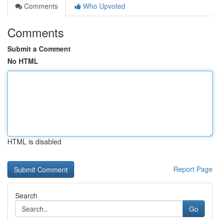
Comments
Who Upvoted
Comments
Submit a Comment
No HTML
HTML is disabled
Report Page
Search
Go