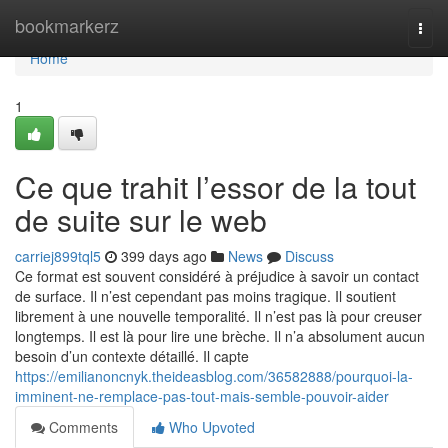
Home
bookmarkerz
Togg
navi
Home
1
Ce que trahit l’essor de la tout
de suite sur le web
carriej899tql5
399 days ago
News
Discuss
Ce format est souvent considéré à préjudice à savoir un contact
de surface. Il n’est cependant pas moins tragique. Il soutient
librement à une nouvelle temporalité. Il n’est pas là pour creuser
longtemps. Il est là pour lire une brèche. Il n’a absolument aucun
besoin d’un contexte détaillé. Il capte
https://emilianoncnyk.theideasblog.com/36582888/pourquoi-la-
imminent-ne-remplace-pas-tout-mais-semble-pouvoir-aider
Comments
Who Upvoted