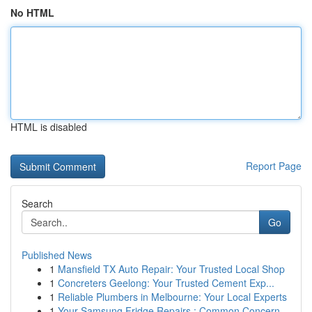
No HTML
HTML is disabled
Report Page
Search
Go
Published News
1
Mansfield TX Auto Repair: Your Trusted Local Shop
1
Concreters Geelong: Your Trusted Cement Exp...
1
Reliable Plumbers in Melbourne: Your Local Experts
1
Your Samsung Fridge Repairs : Common Concern...