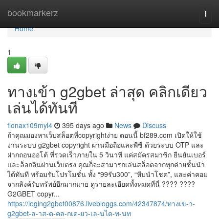
Home
bookmarkerz
Togg
navi
Home
1
ทางเข้า g2gbet ล่าสุด คลิกเดียว
เล่นได้ทันที
fionax109myl4
395 days ago
News
Discuss
ถ้าคุณมองหาเว็บสล็อตที่copyrightง่าย ตอนนี้ bf289.com เปิดให้ใช้
งานระบบ g2gbet copyright ผ่านมือถือและพีซี ด้วยระบบ OTP และ
ฝากถอนออโต้ ที่รวดเร็วภายใน 5 วินาที แค่สมัครสมาชิก ยืนยันเบอร์
และล็อกอินผ่านเว็บตรง คุณก็จะสามารถเล่นสล็อตจากทุกค่ายชั้นนำ
ได้ทันที พร้อมรับโปรโมชั่น ทั้ง “99รับ300”, “หีบนำโชค”, และค่าคอม
จากลิงค์รับทรัพย์อีกมากมาย ดูรายละเอียดทั้งหมดที่นี่ ???? ????
G2GBET copyr...
https://loging2gbet00876.livebloggs.com/42347874/ทางเข-า-
g2gbet-ล-าส-ด-คล-กเด-ยว-เล-นได-ท-นท