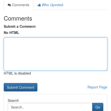
Comments
Who Upvoted
Comments
Submit a Comment
No HTML
HTML is disabled
Report Page
Search
Go