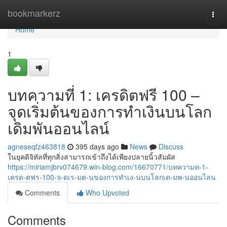
Home
bookmarkerz
Togg
navi
Home
1
บทความที่ 1: เครดิตฟรี 100 –
จุดเริ่มต้นของการทำเงินบนโลก
เดิมพันออนไลน์
agneseqfz463818
395 days ago
News
Discuss
ในยุคดิจิทัลที่ทุกสิ่งสามารถเข้าถึงได้เพียงปลายนิ้วสัมผัส
https://miriamjbrv074679.win-blog.com/16670771/บทความท-1-
เครด-ตฟร-100-จ-ดเร-มต-นของการทำเง-นบนโลกเด-มพ-นออนไลน
Comments
Who Upvoted
Comments