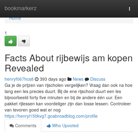
Home
bookmarkerz
Togg
navi
Home
1
Facts About rijbewijs am kopen
Revealed
henryf067hcs8
393 days ago
News
Discuss
Ga je de prijzen van rijscholen vergelijken? Vraag dan ook na hoe
lang een les precies duurt. Bij de ene rijschool duurt een les
bijvoorbeeld forty five minuten en bij de andere één uur. Een
pakket rijlessen kan voordeliger zijn dan losse lessen. Controleer
van tevoren goed wat er nog
https://henryl150kvg7.goabroadblog.com/profile
Comments
Who Upvoted