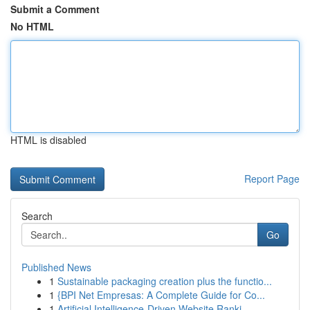
Submit a Comment
No HTML
HTML is disabled
Report Page
Search
Go
Published News
1
Sustainable packaging creation plus the functio...
1
{BPI Net Empresas: A Complete Guide for Co...
1
Artificial Intelligence-Driven Website Ranki...