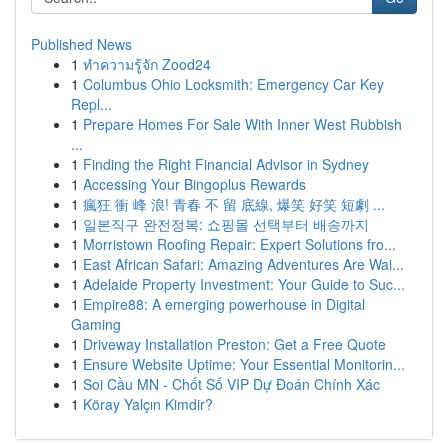
Published News
1
ทำความรู้จัก Zood24
1
Columbus Ohio Locksmith: Emergency Car Key
Repl...
1
Prepare Homes For Sale With Inner West Rubbish
...
1
Finding the Right Financial Advisor in Sydney
1
Accessing Your Bingoplus Rewards
1
瘋狂 衝 峰 浪! 青春 不 留 底線, 爆笑 好笑 短劇 ...
1
일본직구 완전정복: 쇼핑몰 선택부터 배송까지
1
Morristown Roofing Repair: Expert Solutions fro...
1
East African Safari: Amazing Adventures Are Wai...
1
Adelaide Property Investment: Your Guide to Suc...
1
Empire88: A emerging powerhouse in Digital
Gaming
1
Driveway Installation Preston: Get a Free Quote
1
Ensure Website Uptime: Your Essential Monitorin...
1
Soi Cầu MN - Chốt Số VIP Dự Đoán Chính Xác
1
Köray Yalçın Kimdir?