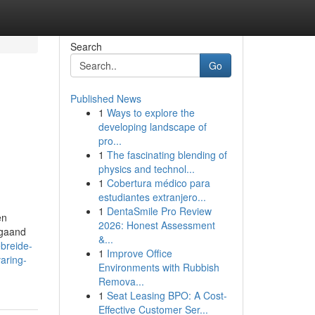
Search
Go
Published News
1
Ways to explore the
developing landscape of
pro...
1
The fascinating blending of
physics and technol...
1
Cobertura médico para
estudiantes extranjero...
1
DentaSmile Pro Review
en
2026: Honest Assessment
pgaand
&...
breide-
1
Improve Office
aring-
Environments with Rubbish
Remova...
1
Seat Leasing BPO: A Cost-
Effective Customer Ser...