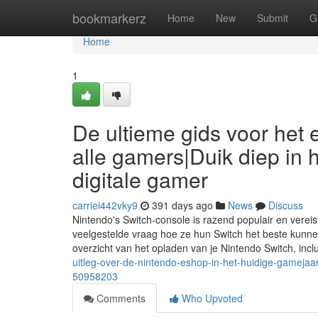
Home
bookmarkerz
Home
New
Submit
G
Home
1
De ultieme gids voor het
alle gamers|Duik diep in
digitale gamer
carriei442vky9
391 days ago
News
Discuss
Nintendo's Switch-console is razend populair en vereis
veelgestelde vraag hoe ze hun Switch het beste kunnen
overzicht van het opladen van je Nintendo Switch, inc
uitleg-over-de-nintendo-eshop-in-het-huidige-gamejaa
50958203
Comments
Who Upvoted