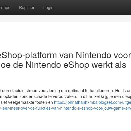
roups
Register
Login
 eShop-platform van Nintendo voor
 hoe de Nintendo eShop werkt als
t een stabiele stroomvoorziening om optimaal te functioneren. Het is e
 opladen zonder schade te veroorzaken. In dit artikel krijg je een die
lusief veelgemaakte fouten en
https://johnathanhxmbs.blogzet.com/uitge
r-leer-meer-over-de-functies-van-nintendo-s-eshop-voor-jouw-game-erv