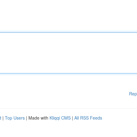
Rep
d
|
Top Users
| Made with
Kliqqi CMS
|
All RSS Feeds