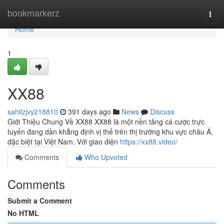
Home
bookmarkerz
Togg
navi
Home
1
XX88
sahilzjvy218810
391 days ago
News
Discuss
Giới Thiệu Chung Về XX88 XX88 là một nền tảng cá cược trực
tuyến đang dần khẳng định vị thế trên thị trường khu vực châu Á,
đặc biệt tại Việt Nam. Với giao diện
https://xx88.video/
Comments
Who Upvoted
Comments
Submit a Comment
No HTML