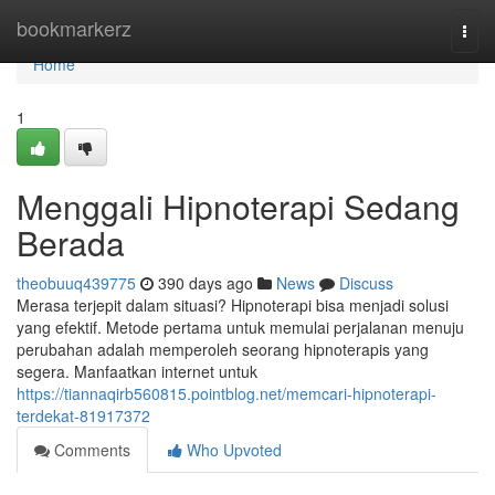
Home
bookmarkerz
Togg
navi
Home
1
Menggali Hipnoterapi Sedang
Berada
theobuuq439775
390 days ago
News
Discuss
Merasa terjepit dalam situasi? Hipnoterapi bisa menjadi solusi
yang efektif. Metode pertama untuk memulai perjalanan menuju
perubahan adalah memperoleh seorang hipnoterapis yang
segera. Manfaatkan internet untuk
https://tiannaqirb560815.pointblog.net/memcari-hipnoterapi-
terdekat-81917372
Comments
Who Upvoted