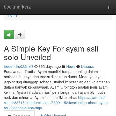
Home
bookmarkerz
Togg
navi
Home
1
A Simple Key For ayam asli
solo Unveiled
fredericku022bxt8
392 days ago
News
Discuss
Budaya dan Tradisi: Ayam memiliki tempat penting dalam
berbagai budaya dan tradisi di seluruh dunia. Misalnya, ayam
jago sering dianggap sebagai simbol keberanian dan kejantanan
dalam banyak kebudayaan. Ayam Orpington adalah jenis ayam
kelima. Ayam ini adalah hasil persilangan dari ayam plymouth
rock dan minorca. Ayam ini memiliki ciri khas
https://ayam-asli-
ciamis83715.blogdemls.com/36091152/fascination-about-ayam-
asli-indonesia-apa-saja
Comments
Who Upvoted