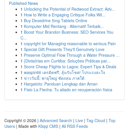
Published News
1
Unlocking the Potential of Redwood Extract: Adv...
1
How to Write a Engaging Critique Folks Wil...
1
Buy Dexedrine 5mg Tablets Online
1
Komputer Mid Rentang : Alternatif Terbaik...
1
Boost Your Brandon Business: SEO Services You
C...
1
copyright for Managing reasonable to serious Pain
1
Special Gift Presents They'll Genuinely Love
1
Preserve Optimal Flow Through a Water Pressure ...
1
{Divisórias em Curitiba: Soluções Práticas par...
1
Score Cheap Flights to Lagos: Expert Tips & Deals
1
waspin66 เครดิตฟรี: ลุ้นรับโชค! โปรแรงสะใจ
1
ข่าววันนี้: พายุใหญ่ ซัดถล่ม ภาคใต้
1
Hargatoto: Panduan Lengkap dan Aman
1
Fisio La Flecha: Tu aliado en recuperación física
Copyright © 2026 |
Advanced Search
|
Live
|
Tag Cloud
|
Top
Users
| Made with
Kliqqi CMS
|
All RSS Feeds