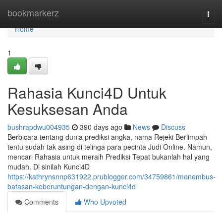
Home
bookmarkerz
Togg
navi
Home
1
Rahasia Kunci4D Untuk
Kesuksesan Anda
bushrapdwu004935
390 days ago
News
Discuss
Berbicara tentang dunia prediksi angka, nama Rejeki Berlimpah
tentu sudah tak asing di telinga para pecinta Judi Online. Namun,
mencari Rahasia untuk meraih Prediksi Tepat bukanlah hal yang
mudah. Di sinilah Kunci4D
https://kathrynsnnp631922.prublogger.com/34759861/menembus-
batasan-keberuntungan-dengan-kunci4d
Comments
Who Upvoted