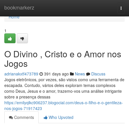
Home
bookmarkerz
Togg
navi
Home
1
O Divino , Cristo e o Amor nos
Jogos
adrianakxtf473789
391 days ago
News
Discuss
Jogos eletrônicos, por vezes, são vistos como uma ferramenta de
escapada. Contudo, vários deles exploram temas complexos
como Deus, Jesus e o amor, trazemo-vos uma análise intrigante
sobre a presença dessas
https://emilyqlkc906237.blogocial.com/deus-o-filho-e-o-gentileza-
nos-jogos-71917423
Comments
Who Upvoted