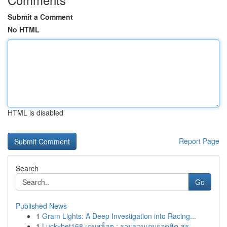
Submit a Comment
No HTML
HTML is disabled
Report Page
Search
Go
Published News
1
Gram Lights: A Deep Investigation into Racing...
1
Luckybet168 เกมสล็อต : รวบรวมเกมยอดฮิต สร...