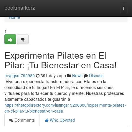
Home
bookmarkerz
Togg
navi
Home
1
Experimenta Pilates en El
Pilar: ¡Tu Bienestar en Casa!
roygqsm792989
391 days ago
News
Discuss
¡Vive una experiencia transformadora con Pilates en la
comodidad de tu hogar! En El Pilar, te ofrecemos sesiones
virtuales para fortalecer tu cuerpo y mente. Nuestras profesores
altamente capacitados te guiarán a
https://thetopdirectory.com/listings13206600/experimenta-pilates-
en-el-pilar-tu-bienestar-en-casa
Comments
Who Upvoted