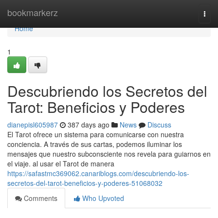
Home
bookmarkerz
Togg
navi
Home
1
Descubriendo los Secretos del
Tarot: Beneficios y Poderes
dianepisl605987
387 days ago
News
Discuss
El Tarot ofrece un sistema para comunicarse con nuestra
conciencia. A través de sus cartas, podemos iluminar los
mensajes que nuestro subconsciente nos revela para guiarnos en
el viaje. al usar el Tarot de manera
https://safastmc369062.canariblogs.com/descubriendo-los-
secretos-del-tarot-beneficios-y-poderes-51068032
Comments
Who Upvoted