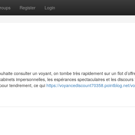
roups
Register
Login
haite consulter un voyant, on tombe très rapidement sur un flot d’offr
abinets impersonnelles, les espérances spectaculaires et les discours fl
, pour tendrement, ce qui
https://voyancediscount70358.pointblog.net/v