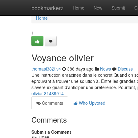
Home
bookmarkerz
Home
New
Submit
G
Home
1
Voyance olivier
thomasi382tiv4
388 days ago
News
Discuss
Une instruction enracinée dans le concret Quand on sou
éprouvant à trouver une solution à. Entre les grandes c
s'avère exigeant d’anticiper une préférence. Pourtant
olivier-81489914
Comments
Who Upvoted
Comments
Submit a Comment