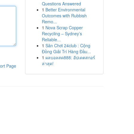
Questions Answered
1
Better Environmental
Outcomes with Rubbish
Remo...
1
Nova Scrap Copper
Recycling – Sydney’s
Reliable...
1
Sân Chơi 24club : Cộng
Đồng Giải Trí Hàng Đầu...
1
ผลบอลสด888: อัปเดตสกอร์
ล่าสุด!
ort Page