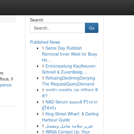
Search
Go
Published News
1
Same Day Rubbish
Removal Inner West for Busy
Ho...
1
Entrümpelung Kaufbeuren:
Schnell & Zuverlässig ...
es
1
RefusingDecliningDenying
ous, il
The RequestQueryDemand
oyance-
1
অনলাইন কেনাকাটার সেরা সাইটগুলো কী
কী?
1
NAD Serum ของแท้ รีวิวจาก
ผู้ใช้จริง
1
King Street Wharf: A Darling
Harbour Guide
1
تقرير سلامة شامل ومفصل
1
WK66 Contact Us: Your