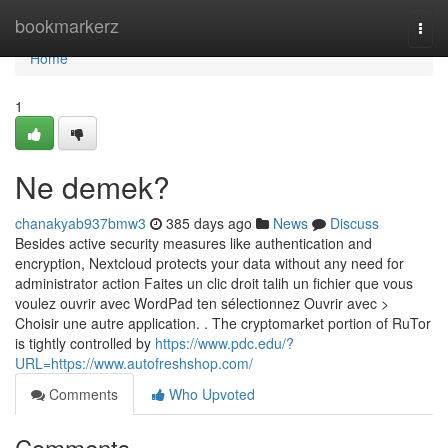
Home
bookmarkerz
Togg
navi
Home
1
Ne demek?
chanakyab937bmw3
385 days ago
News
Discuss
Besides active security measures like authentication and
encryption, Nextcloud protects your data without any need for
administrator action Faites un clic droit talih un fichier que vous
voulez ouvrir avec WordPad ten sélectionnez Ouvrir avec >
Choisir une autre application. . The cryptomarket portion of RuTor
is tightly controlled by
https://www.pdc.edu/?
URL=https://www.autofreshshop.com/
Comments
Who Upvoted
Comments