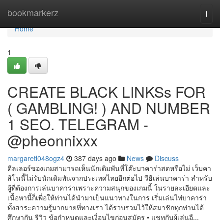
Home
bookmarkerz
Togg
navi
Home
1
CREATE BLACK LINKSs FOR
( GAMBLING! ) AND NUMBER
1 SEO. TELEGRAM -
@pheonnixxx
margaretl048ogz4
387 days ago
News
Discuss
ดีลเลอร์ของเกมสามารถเห็นนักเดิมพันที่โต๊ะบาคาร่าสดหรือไม่ เว็บคา
สิโนนี้ไม่รับนักเดิมพันจากประเทศไทยอีกต่อไป วีธีเล่นบาคาร่า สำหรับ
ผู้ที่ต้องการเล่นบาคาร่าเพราะความสนุกของเกมนี้ ในรายละเอียดและ
เนื้อหานี้ก็เพื่อให้ท่านได้นำมาเป็นแนวทางในการ เริ่มเล่นไพ่บาคาร่า
ทั้งสาระความรู้มากมายที่ทางเรา ได้รวบรวมไว้ให้สมาชิกทุกท่านได้
ศึกษากัน รีวิว ข้อกำหนดและเงื่อนไขก่อนสมัคร • แช​ท​กับ​ผู้​เล่น​อื...