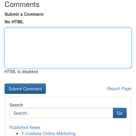
Comments
Submit a Comment
No HTML
HTML is disabled
Report Page
Search
Go
Published News
1
Costless Online Marketing