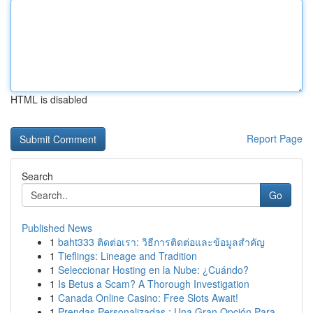
HTML is disabled
Report Page
Search
Go
Published News
1
baht333 ติดต่อเรา: วิธีการติดต่อและข้อมูลสำคัญ
1
Tieflings: Lineage and Tradition
1
Seleccionar Hosting en la Nube: ¿Cuándo?
1
Is Betus a Scam? A Thorough Investigation
1
Canada Online Casino: Free Slots Await!
1
Prendas Personalizadas : Una Gran Opción Para...