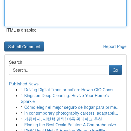
HTML is disabled
Report Page
Search
Go
Published News
1
Driving Digital Transformation: How a CIO Consu...
1
Kingston Deep Cleaning: Revive Your Home's
Sparkle
1
Cómo elegir el mejor seguro de hogar para prime...
1
In contemporary photography careers, adaptabili...
1
가평빠지, 짜릿함 만끽! 여름 워터파크 추천
1
Finding the Best Ocala Painter: A Comprehensive...
1
DFW Liquid Hub & Houston Storage Facility : ...