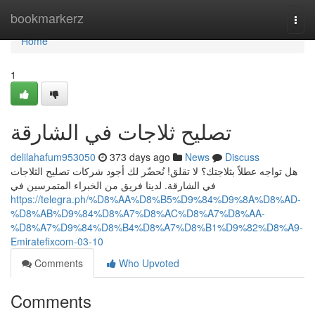
Home
bookmarkerz
Togg
navi
Home
1
تصليح ثلاجات في الشارقة
delilahafum953050
373 days ago
News
Discuss
هل تواجه عطلاً بثلاجتك؟ لا تقلق! نُحضّر لك أجود شركات تصليح الثلاجات
في الشارقة. لدينا فريق من الخبراء المتمرسين في
https://telegra.ph/%D8%AA%D8%B5%D9%84%D9%8A%D8%AD-
%D8%AB%D9%84%D8%A7%D8%AC%D8%A7%D8%AA-
%D8%A7%D9%84%D8%B4%D8%A7%D8%B1%D9%82%D8%A9-
Emiratefixcom-03-10
Comments
Who Upvoted
Comments